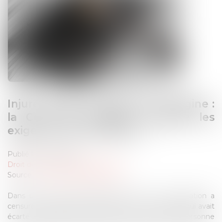
Injure raciale et référence à l'origine :
la Cour de cassation rappelle les
exigences de motivation
Publié le :
12/03/2025
Droit des libertés fondamentales
Source :
www.lemag-juridique.com
Dans un arrêt du 25 février 2025, la Cour de cassation a
censuré une décision rendue par une Cour d’appel qui avait
écarté le caractère injurieux de propos visant une personne