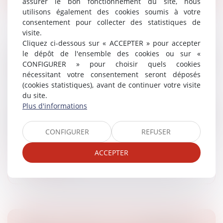
assurer le bon fonctionnement du site, nous
utilisons également des cookies soumis à votre
consentement pour collecter des statistiques de
visite.
Cliquez ci-dessous sur « ACCEPTER » pour accepter
MINEURS NON ACCOMPAGNÉS ET TESTS
le dépôt de l'ensemble des cookies ou sur «
CONFIGURER » pour choisir quels cookies
OSSEUX : LA BELGIQUE CONDAMNÉE POUR
nécessitant votre consentement seront déposés
VIOLATION DU DROIT À LA VIE PRIVÉE
(cookies statistiques), avant de continuer votre visite
Droit des libertés fondamentales
du site.
En vertu de l’article 8 de la Convention européenne
Plus d'informations
des droits de l’homme, toute ingérence dans la vie
privée d’un individu, notamment lorsqu’elle concerne
CONFIGURER
REFUSER
son identité et son s...
ACCEPTER
Lire la suite