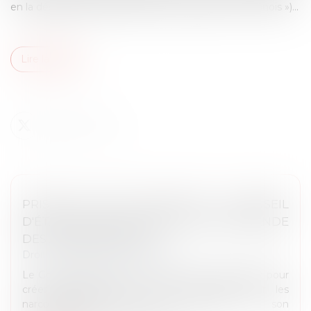
en la désignant uniquement par son origine (« le Chinois »)...
Lire la suite
PRISON DE HAUTE SÉCURITÉ : LE CONSEIL
D'ÉTAT VALIDE LE PRINCIPE MAIS DEMANDE
DES AMÉNAGEMENTS
Droit des libertés fondamentales
Le Gouvernement a le feu vert du Conseil d’État pour
créer des quartiers de haute sécurité pour les
narcotrafiquants. Saisi par l’exécutif sur son