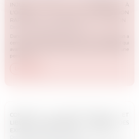
INJURE RACIALE ET RÉFÉRENCE À
L'ORIGINE : LA COUR DE CASSATION
RAPPELLE LES EXIGENCES DE MOTIVATION
Droit des libertés fondamentales
Dans un arrêt du 25 février 2025, la Cour de cassation a
censuré une décision rendue par une Cour d’appel qui
avait écarté le caractère injurieux de propos visant une
personne e...
Lire la suite
CONTRÔLE DE PROPORTIONNALITÉ ET
LIBERTÉ D’EXPRESSION : RAPPEL DES
EXIGENCES PAR LA COUR DE CASSATION
Droit des libertés fondamentales