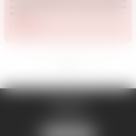
ce jour une décision-cadre et 7 décisions territoriales
relatives à la dégradation de plus en plus préoccupante
de la prot...
Lire la suite
...
...
<<
<
2
3
4
5
6
7
8
>
>>
RD AVOCATS
2 rue Malesherbes
69006 LYON
Tél :
04 72 69 14 63
Mail :
cabinet@rdavocats.com
NOUS LOCALISER