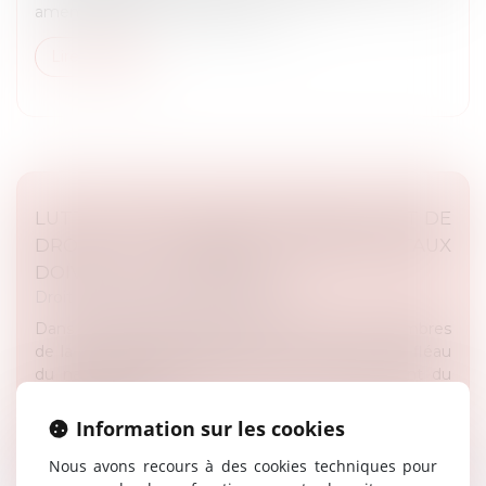
amendement à la proposition de...
Lire la suite
LUTTE CONTRE LE NARCOTRAFIC : ÉTAT DE
DROIT ET DROITS FONDAMENTAUX
DOIVENT ÊTRE PRÉSERVÉS
Droit des libertés fondamentales
Dans une déclaration adoptée le 18 mars, les membres
de la CNCDH réaffirment que la lutte contre le fléau
du narcotrafic ne doit pas se faire au détriment du
respect des droits...
Information sur les cookies
Lire la suite
Nous avons recours à des cookies techniques pour