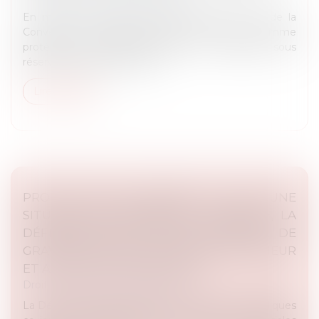
En matière de liberté d’expression, l’article 10 de la
Convention européenne des droits de l’homme
protège les actions politiques et militantes, sous
réserve qu’elles respectent...
Lire la suite
PROTECTION DE L’ENFANCE : FACE À UNE
SITUATION EXTRÊMEMENT DÉGRADÉE, LA
DÉFENSEURE DES DROITS DÉNONCE DE
GRAVES ATTEINTES À L’INTÉRÊT SUPÉRIEUR
ET AUX DROITS DES ENFANTS
Droit des libertés fondamentales
La Défenseure des droits, Claire Hédon, rend publiques