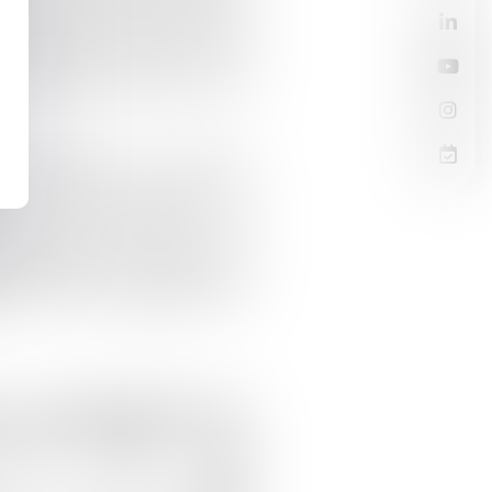
risé leur usage dérogatoire
res de la Guadeloupe et de la
 relevé que l’accès à ces
tre à l’Etat d’accorder des
l’interdiction : à la suite de
’État a tardé à éliminer les
r la contamination de
limentaire, et à informer et
tte inaction a participé à la
ent et des populations en
 D’ANXIÉTÉ ET
 DU FAIT DE