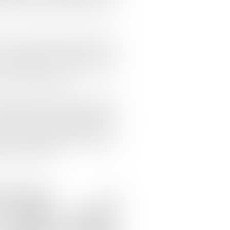
culture en connaissance de la
al administratif a rejeté la
f qu’ils ne faisaient état
irconstancié permettant de
t ils se prévalent.
inistrative d’appel de Paris
ssant le caractère fautif de
t le préjudice d’anxiété de
e leur exposition durable au
rosité avérée.
TENUES À
 L’ÉTAT DANS