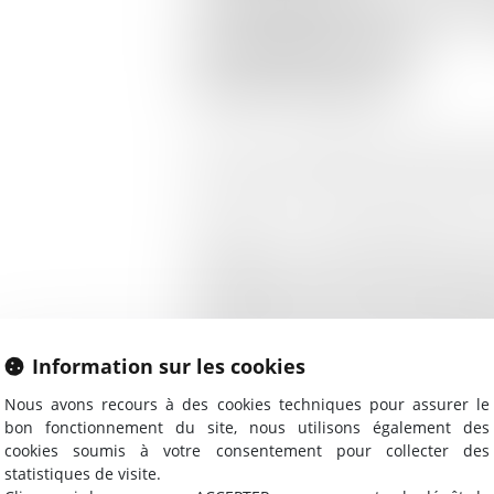
L’AFFAIRE DU C
GUADELOU
MARTINIQUE
La Cour a procédé à une analyse d
requérants et a identifié plusieu
D’abord, le renouvellement des
suffisantes : à partir de 1974, l’Éta
provisoires de vente des insecti
sans disposer des études demandé
s’assurer de leur innocuité, dan
Information sur les cookies
études ces autorisations ont mêm
Nous avons recours à des cookies techniques pour assurer le
Ensuite, l’homologation malgré
bon fonctionnement du site, nous utilisons également des
toxicité : alors que l’évolution 
cookies soumis à votre consentement pour collecter des
statistiques de visite.
une affirmation absolue de la toxi