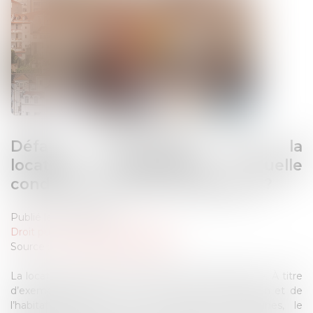
Défaut d’autorisation pour la
location saisonnière : quelle
condamnation pour les bailleurs ?
Publié le :
29/08/2024
Droit public
/
Droit de l'urbanisme
Source :
www.lemag-juridique.com
La location saisonnière est fortement réglementée. À titre
d’exemple, l’article L. 631-7 Code de la construction et de
l’habitation prévoit que, dans certaines communes, le