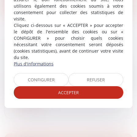
Lire la suite
utilisons également des cookies soumis à votre
consentement pour collecter des statistiques de
visite.
Cliquez ci-dessous sur « ACCEPTER » pour accepter
le dépôt de l'ensemble des cookies ou sur «
CONFIGURER » pour choisir quels cookies
nécessitant votre consentement seront déposés
TERRAINS DE CAMPING AMÉNAGÉS ET
(cookies statistiques), avant de continuer votre visite
PARCS RÉSIDENTIELS DE LOISIRS
du site.
Droit public
/
Droit de l'urbanisme
Plus d'informations
Les terrains aménagés de camping et de caravanage
sont destinés à l'accueil de tentes, de caravanes, de
CONFIGURER
REFUSER
résidences mobiles de loisirs et d'habitations légères
de loisirs. Ils so...
ACCEPTER
Lire la suite