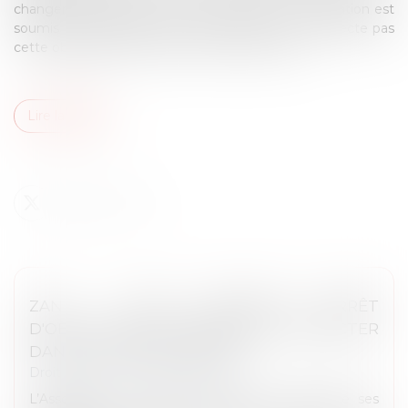
changement d'usage des locaux destinés à l'habitation est
soumis à autorisation. Toute personne qui ne respecte pas
cette obligation s’expose à une amende civile...
Lire la suite
ZAN : L'AMF DEMANDE L'ARRÊT
D'OBLIGATIONS IMPOSSIBLES À RESPECTER
DANS LES DÉLAIS IMPOSÉS
Droit public
/
Droit de l'urbanisme
L’Association des Maires de France a interrogé ses