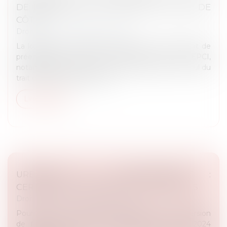
DE PRÉEMPTION ET RECUL DU TRAIT DE
CÔTE
Droit public
/
Droit de l'urbanisme
La loi Climat et résilience a créé un nouveau droit de
préemption pour les communes et les EPCI,
notamment les communes concernées par le recul du
trait de côte (article 244 de...
Lire la suite
URBANISME ET ENVIRONNEMENT :
CERTIFICAT DE PROJET SUR LES FRICHES
Droit public
/
Droit de l'urbanisme
Pour faciliter et sécuriser les projets de reconversion
de friches, le décret n° 2024-452 du 21 mai 2024