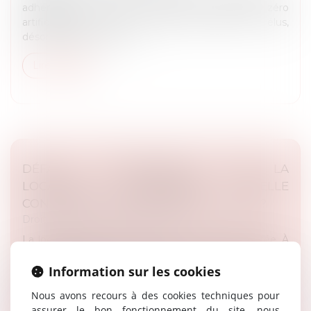
adhérents sur la mise en œuvre de l’objectif « zéro
artificialisation nette » (ZAN) en 2050. Les élus,
désorientés par la méth...
Lire la suite
DÉFAUT D’AUTORISATION POUR LA
LOCATION SAISONNIÈRE : QUELLE
CONDAMNATION POUR LES BAILLEURS ?
Droit public
/
Droit de l'urbanisme
La location saisonnière est fortement réglementée. À
titre d’exemple, l’article L. 631-7 Code de la
construction et de l’habitation prévoit que, dans
Information sur les cookies
certaines communes, le chan...
Nous avons recours à des cookies techniques pour
assurer le bon fonctionnement du site, nous