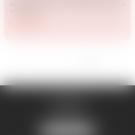
instaure, jusqu’au 31 mai 2027, l'expérimentation d'un
certificat de pro...
Lire la suite
...
<<
<
3
4
5
6
7
8
9
>
>>
RD AVOCATS
2 rue Malesherbes
69006 LYON
Tél :
04 72 69 14 63
Mail :
cabinet@rdavocats.com
NOUS LOCALISER