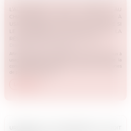
L’AUTORISATION POUR PROCÉDER AU
CHANGEMENT D’USAGE DES LOCAUX À
USAGE D’HABITATION EST OBLIGATOIRE SI
LE LOGEMENT NE CONSTITUE PAS LA
RÉSIDENCE PRINCIPALE DU LOUEUR
Droit public
/
Droit de l'urbanisme
Afin de procéder au changement d’usage des locaux à
usage d’habitation, l’article L 631-7 du Code de la
construction et de l’habitation impose aux communes
de plus de 200 000 ha...
Lire la suite
URBANISME ET ENVIRONNEMENT : DROIT