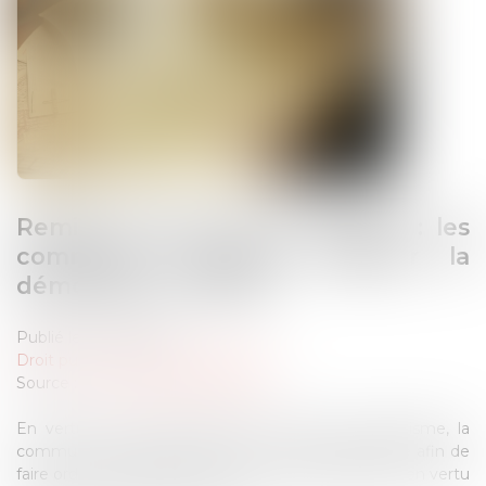
Remise en état d’une parcelle : les
communes peuvent solliciter la
démolition en référé !
Publié le :
31/03/2025
Droit public
/
Droit de l'urbanisme
Source :
www.lemag-juridique.com
En vertu de l’article L480-14 du Code de l’urbanisme, la
commune a le pouvoir de saisir le Tribunal judiciaire afin de
faire ordonner la démolition d’un ouvrage irrégulier en vertu