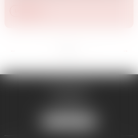
Lire la suite
...
<<
<
1
2
3
4
5
6
7
>
>>
RD AVOCATS
2 rue Malesherbes
69006 LYON
Tél :
04 72 69 14 63
Mail :
cabinet@rdavocats.com
NOUS LOCALISER