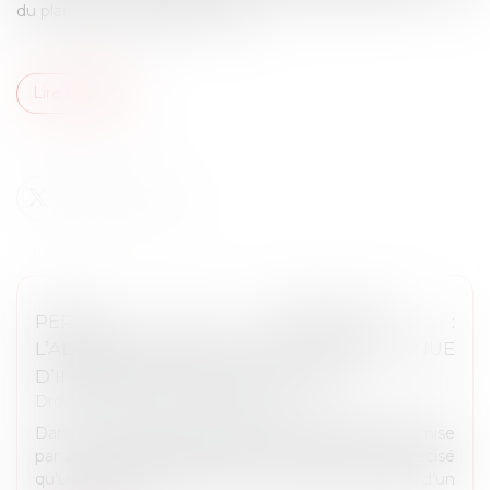
du plan local d’urbanisme (PLU)...
Lire la suite
PERMIS DE CONSTRUIRE :
L’ADMINISTRATION N’EST JAMAIS TENUE
D’IMPOSER DES PRESCRIPTIONS
Droit public
/
Droit de l'urbanisme
Dans un avis rendu à la suite d’une question transmise
par un Tribunal administratif, le Conseil d’État a précisé
qu’un pétitionnaire ne peut invoquer, à l’appui d’un