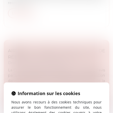
recours po...
Lire la suite
AIRBNB ET USAGE DES LOCAUX : PAS DE
RÉTROACTIVITÉ POUR LA NOUVELLE LOI
Droit public
/
Droit de l'urbanisme
La Cour de cassation a été saisie d’une demande d’avis
par le tribunal judiciaire de Paris portant sur l'application
dans le temps des nouvelles dispositions issues de la
loi n°...
Information sur les cookies
Lire la suite
Nous avons recours à des cookies techniques pour
assurer le bon fonctionnement du site, nous
utilisons également des cookies soumis à votre