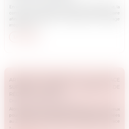
En vertu de l’article L480-14 du Code de l’urbanisme, la
commune a le pouvoir de saisir le Tribunal judiciaire
afin de faire ordonner la démolition d’un ouvrage
irrégulier en ve...
Lire la suite
ARTIFICIALISATION DES SOLS : LA LOI TRACE
SUPPRIME L’OBJECTIF NATIONAL DE
RÉDUCTION DE 50%
Droit public
/
Droit de l'urbanisme
Alors que, sur le terrain, les élus s’arrachent les cheveux
pour appliquer les contraintes de sobriété foncière liées
au ZAN, le Sénat a adopté le 18 mars 2025 la loi « Trace
»...