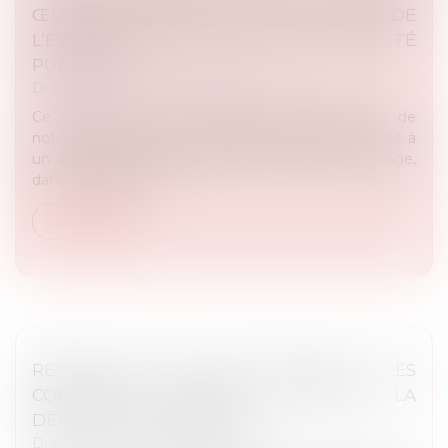
ŒUVRE DE L’ARTICLE L523-3 DU CODE DE
L’EXPROPRIATION POUR CAUSE D’UTILITÉ
PUBLIQUE
Droit public
/
Droit de l'urbanisme
Ce texte précise les modalités d’affichage et de
notification de l’arrêté préfectoral autorisant l’accès à
un immeuble par les agents du maître de l’ouvrage,
dans le cadre de la...
Lire la suite
REMISE EN ÉTAT D’UNE PARCELLE : LES
COMMUNES PEUVENT SOLLICITER LA
DÉMOLITION EN RÉFÉRÉ !
Droit public
/
Droit de l'urbanisme