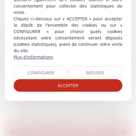
consentement pour collecter des statistiques de
visite.
Cliquez ci-dessous sur « ACCEPTER » pour accepter
DÉTERMINATION DU PRIX D’UN BIEN
le dépôt de l'ensemble des cookies ou sur «
CONFIGURER » pour choisir quels cookies
PRÉEMPTÉ : LA CONSISTANCE ET
nécessitant votre consentement seront déposés
UNIQUEMENT LA CONSISTANCE !
(cookies statistiques), avant de continuer votre visite
Droit public
/
Droit de l'urbanisme
du site.
La Cour de cassation a été amenée à se prononcer sur
Plus d'informations
la délicate question du calcul de l’indemnité due en cas
de droit de préemption, en particulier sur la
CONFIGURER
REFUSER
détermination de la c...
ACCEPTER
Lire la suite
NOUVEAU DÉCRET RELATIF À LA MISE EN