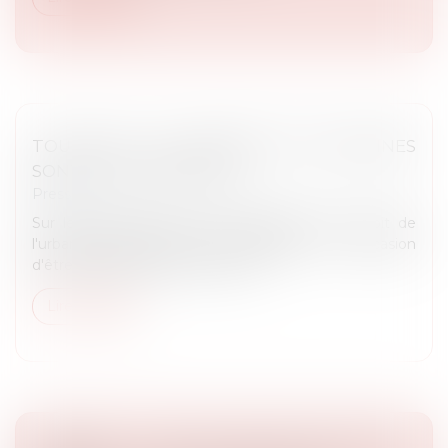
TOULOUSE : LES MAISONS TOULOUSAINES
SONT-ELLES EN SURSIS ?
Presse
Sur le fondement de ses compétences en droit de
l'urbanisme, Maître Rémy DANDAN a eu l'occasion
d'être interrogé par le journal "La...
Lire la suite