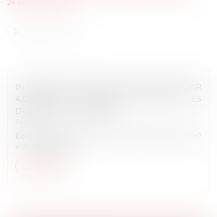
24-heures-1086734
INTERVIEW DE MAÎTRE RÉMY DANDAN PAR
4.CHANGE, LE MONDE DU DROIT ET LES
DÉCIDEURS JURIDIQUES
Presse
Ecouter l'interview : https://www.youtube.com/watch?
v=D_9VMgwYW1Y
Lire la suite