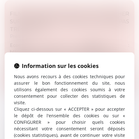
FILMER LES PICKPOCKETS ET LES AFFICHER
SUR LES RÉSEAUX : LA NOUVELLE MODE PAS
TRÈS LÉGALE
Presse
Ecouter le podcast :
https://www.radiofrance.fr/mouv/podcasts/quinze/l-
operation-com-de-macron-a-marseille-tombe-a-l-eau-
en-24-heures-108...
Information sur les cookies
Nous avons recours à des cookies techniques pour
Lire la suite
assurer le bon fonctionnement du site, nous
utilisons également des cookies soumis à votre
consentement pour collecter des statistiques de
visite.
Cliquez ci-dessous sur « ACCEPTER » pour accepter
le dépôt de l'ensemble des cookies ou sur «
CONFIGURER » pour choisir quels cookies
LA PRÉFECTURE DU NORD VEUT COUPER
nécessitant votre consentement seront déposés
LES VIVRES DU LYCÉE MUSULMAN DE LILLE
(cookies statistiques), avant de continuer votre visite
Presse