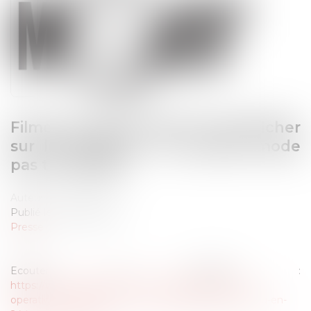
Filmer les pickpockets et les afficher
sur les réseaux : la nouvelle mode
pas très légale
Auteur : Rémy Dandan
Publié le :
07/04/2024
Presse
Ecouter le podcast :
https://www.radiofrance.fr/mouv/podcasts/quinze/l-
operation-com-de-macron-a-marseille-tombe-a-l-eau-en-