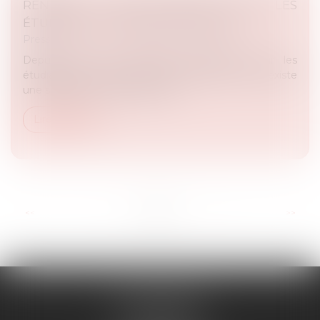
RENTRÉE : UNE SOLUTION POUR LES
ÉTUDIANTS REFUSÉES EN MASTER
Presse
Depuis 2017, les conditions d'admission pour les
étudiants de master sont plus strictes. Mais il existe
une solution pour réévaluer les...
Lire la suite
...
<<
<
1
2
3
4
5
6
7
>
>>
RD AVOCATS
2 rue Malesherbes