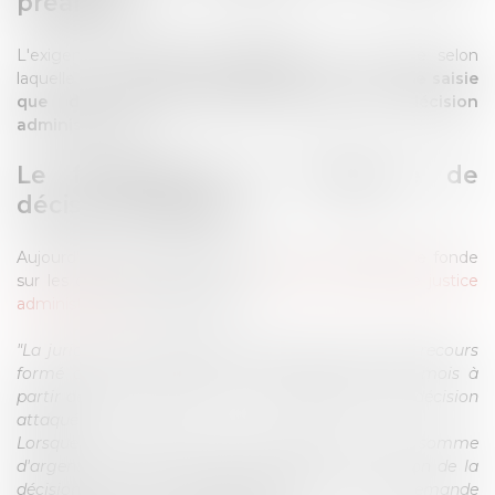
préalable
L'exigence de
décision préalable
est une règle selon
laquelle
la juridiction administrative ne peut être saisie
que d'un recours formé contre une décision
administrative.
Le fondement de l'exigence de
décision préalable
Aujourd’hui, cette exigence de décision préalable se fonde
sur les dispositions de l’article
R. 421-1 du code de justice
administrative
, qui prévoient :
"La juridiction ne peut être saisie que par voie de recours
formé contre une décision, et ce, dans les deux mois à
partir de la notification ou de la publication de la décision
attaquée.
Lorsque la requête tend au paiement d'une somme
d'argent, elle n'est recevable qu'après l'intervention de la
décision prise par l'administration sur une demande