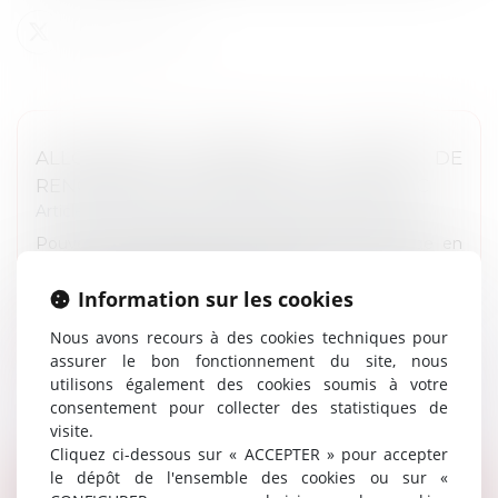
ALLOCATION CHÔMAGE ET REFUS DE
RENOUVELER UN CDD DE DROIT PUBLIC
Article du cabinet
/
Droit de la fonction publique
Pouvez-vous bénéficier des allocations chômage en
cas de refus de renouveler votre contrat public de
travail à durée déterminée (CDD) ? ​...
Information sur les cookies
Lire la suite
Nous avons recours à des cookies techniques pour
assurer le bon fonctionnement du site, nous
utilisons également des cookies soumis à votre
consentement pour collecter des statistiques de
visite.
Cliquez ci-dessous sur « ACCEPTER » pour accepter
le dépôt de l'ensemble des cookies ou sur «