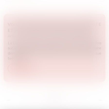
VISITE DOMICILIAIRE, RISQUE TERRORISTE
ET UTILISATION D’UNE NOTE BLANCHE
Article du cabinet
/
Droits et libertés fondamentales
La Cour de cassation se prononce pour la première fois
sur les conditions dans lesquelles une visite domiciliaire
demandée par un préfet, en prévention d’un risque
terroriste, p...
Lire la suite
...
...
<<
<
30
31
32
33
34
35
36
>
>>