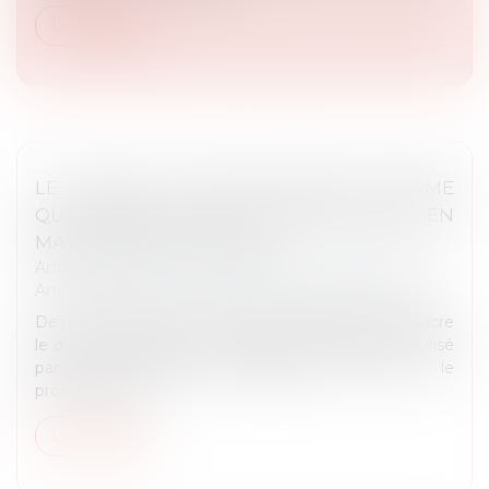
Lire la suite
LE CONSEIL CONSTITUTIONNEL AFFIRME
QUE LE DROIT AU SILENCE S'APPLIQUE EN
MATIÈRE DISCIPLINAIRE
Article du cabinet
/
Droits et libertés fondamentales
Article du cabinet
/
Droit administratif et procédure
De manière inédite, le Conseil constitutionnel consacre
le droit de se taire au profit de tout professionnel visé
par des poursuites disciplinaires. Dès lors, le
professionnel f...
Lire la suite