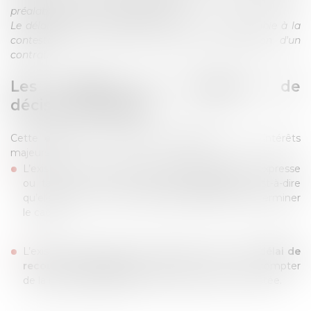
préalablement formée devant elle.
Le délai prévu au premier alinéa n'est pas applicable à la
contestation des mesures prises pour l'exécution d'un
contrat."
Les intérêts de l'exigence de
décision préalable
Cette
exigence de décision préalable
a deux intérêts
majeurs :
L’existence d’une décision préalable, qu’elle soit expresse
ou tacite, permet de
lier le contentieux
c’est-à-dire
qu’elle permet de fixer l’objet du litige et d’en déterminer
le cadre.
L’existence d’une décision préalable impacte le
délai de
recours contentieux
, puisque celui-ci court à compter
de la notification/publication de la décision contestée.