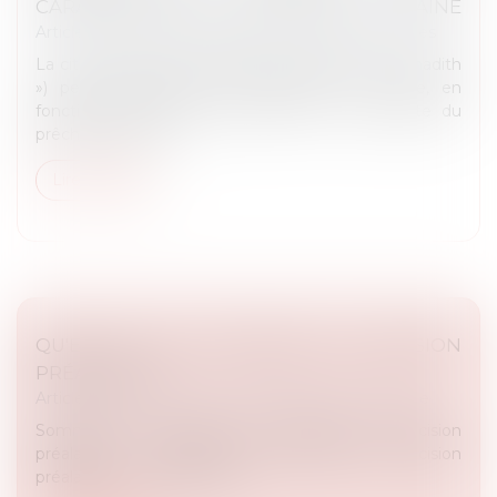
CARACTÉRISER UNE INCITATION À LA HAINE
Article du cabinet
/
Droits et libertés fondamentales
La citation d’un texte religieux (en l’espèce un « hadith
») peut caractériser une incitation à la haine, en
fonction du sens, de la portée et du contexte du
prêche (Cass. crim....
Lire la suite
QU'EST-CE QUE L'EXIGENCE DE DÉCISION
PRÉALABLE ?
Article du cabinet
/
Droit administratif et procédure
Sommaire 1. Définition de l'exigence de décision
préalable 2. Le fondement de l'exigence de décision
préalable 3. Les intérêts de...