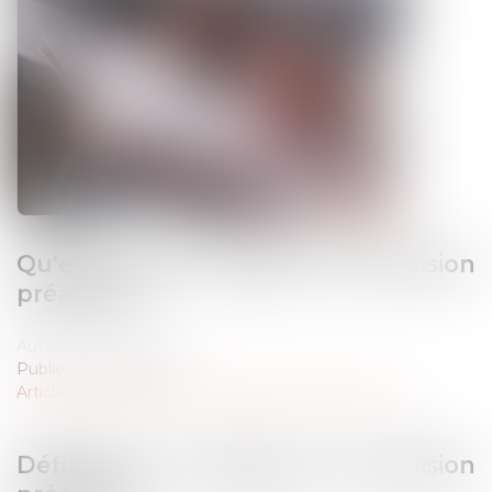
Qu'est-ce que l'exigence de décision
préalable ?
Auteur : Rémy Dandan
Publié le :
10/12/2023
Article du cabinet
/
Droit administratif et procédure
Définition de l'exigence de décision