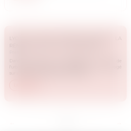
LYON 7E. DEUX PÉTITIONS CONTRE LA
RÉNOVATION DE LA FRICHE NEXANS
Presse
Dans le cadre de sa compétence en droit de
l'urbanisme, Maître Rémy DANDAN a été interrogé
sur un dossier du cabinet concernant la...
Lire la suite
...
<<
<
2
3
4
5
6
7
8
>
>>