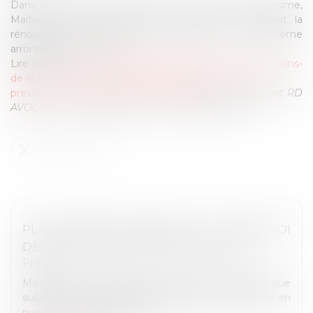
Dans le cadre de sa compétence en droit de l'urbanisme,
Maître Rémy DANDAN a été interrogé concernant la
rénovation de la friche Nexans dans le septième
arrondissement de Lyon.
Lire l'article :
https://www.lefigaro.fr/lyon/a-lyon-les-riverains-
de-la-friche-nexans-inquiets-de-la-hauteur-des-tours-
prevues-sous-leurs-fenetres-20230426
N.B. : Le cabinet RD
AVOCATS est compétent en droit de l’urbanisme.
PLATEFORME "MON MASTER" : LE DÉSARROI
DES ÉTUDIANTS SANS AFFECTATION
Presse
Maître Rémy DANDAN a pu rappeler les difficultés que
subissent les étudiants qui demandent à être admis en
première année de Master....