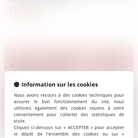
Lire la suite
LYON. TROIS IMMEUBLES DE 15 ÉTAGES
BIENTÔT CONSTRUITS : INQUIÉTUDES
DANS CE QUARTIER
Presse
Information sur les cookies
Dans le cadre de sa compétence en droit de
Nous avons recours à des cookies techniques pour
l'urbanisme, Maître Rémy DANDAN a été interrogé
assurer le bon fonctionnement du site, nous
concernant la rénovation de la friche Nexans...
utilisons également des cookies soumis à votre
consentement pour collecter des statistiques de
Lire la suite
visite.
Cliquez ci-dessous sur « ACCEPTER » pour accepter
le dépôt de l'ensemble des cookies ou sur «