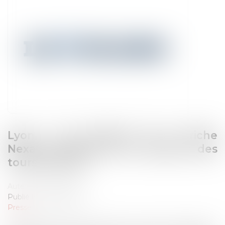
Lyon : les riverains de la friche
Nexans inquiets de la hauteur des
tours prévues
Auteur : Rémy Dandan
Publié le :
26/04/2023
Presse