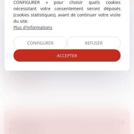
CONFIGURER » pour choisir quels cookies
nécessitant votre consentement seront déposés
(cookies statistiques), avant de continuer votre visite
du site.
LYON : LES RIVERAINS DE LA FRICHE
Plus d'informations
NEXANS INQUIETS DE LA HAUTEUR DES
TOURS PRÉVUES
CONFIGURER
REFUSER
Presse
Dans le cadre de sa compétence en droit de
ACCEPTER
l'urbanisme, Maître Rémy DANDAN a été interrogé
concernant la rénovation de la friche Nexans...
Lire la suite
LYON: UN FUTUR IMMEUBLE DE 15 ÉTAGES
FAIT DÉBAT