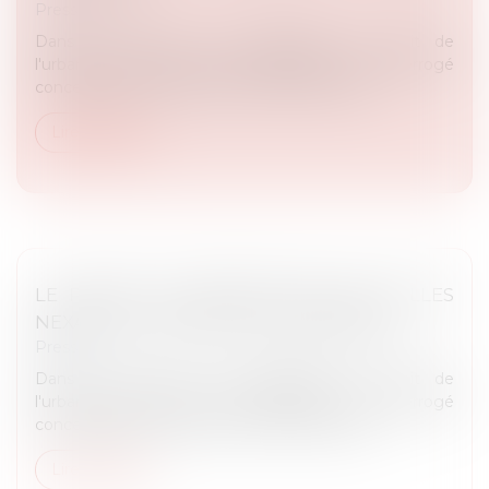
Presse
Dans le cadre de sa compétence en droit de
l'urbanisme, Maître Rémy DANDAN a été interrogé
concernant la rénovation de la friche Nexans...
Lire la suite
LE PROJET DE RÉNOVATION DES HALLES
NEXANS À LYON IRRITE LES RIVERAINS
Presse
Dans le cadre de sa compétence en droit de
l'urbanisme, Maître Rémy DANDAN a été interrogé
concernant la rénovation de la friche Nexans...
Lire la suite