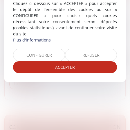
Cliquez ci-dessous sur « ACCEPTER » pour accepter
le dépôt de l'ensemble des cookies ou sur «
CONFIGURER » pour choisir quels cookies
nécessitant votre consentement seront déposés
TRAITEMENT SALARIAL INÉGAL ENTRE
(cookies statistiques), avant de continuer votre visite
COLLABORATEURS : LA COUR RECONNAÎT
du site.
UNE DISCRIMINATION FAMILIALE
Plus d'informations
Droit des libertés fondamentales
Selon l’article L 1132-1 du Code du travail, aucun salarié
CONFIGURER
REFUSER
ne peut faire l’objet d’une mesure discriminatoire,
notamment en matière de rémunération, en raison de
ACCEPTER
sa situation de...
Lire la suite
CONCESSION D’UN BIEN PUBLIC : L’ACTION