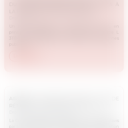
DU CONCESSIONNAIRE N’ÉCHAPPE PAS À
LA PRESCRIPTION QUINQUENNALE
Droit public
Un bien appartenant au domaine public est, en
principe, imprescriptible, conformément à l’article L
3111-1 du Code général de la propriété des personnes
publiques...
Lire la suite
AIRBNB ET USAGE DES LOCAUX : PAS DE
RÉTROACTIVITÉ POUR LA NOUVELLE LOI
Droit public
/
Droit de l'urbanisme
La Cour de cassation a été saisie d’une demande d’avis
par le tribunal judiciaire de Paris portant sur l'application