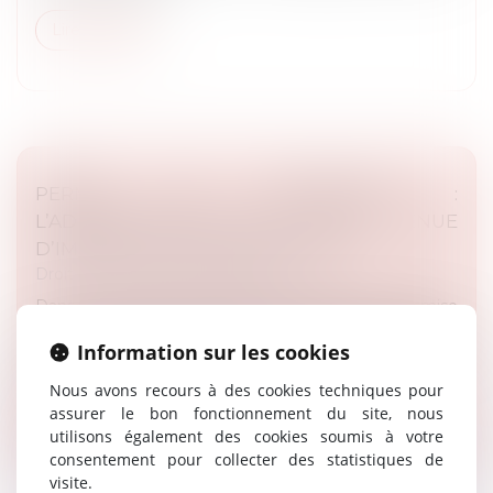
Lire la suite
PERMIS DE CONSTRUIRE :
L’ADMINISTRATION N’EST JAMAIS TENUE
D’IMPOSER DES PRESCRIPTIONS
Droit public
/
Droit de l'urbanisme
Dans un avis rendu à la suite d’une question transmise
par un Tribunal administratif, le Conseil d’État a précisé
Information sur les cookies
qu’un pétitionnaire ne peut invoquer, à l’appui d’un
recours po...
Nous avons recours à des cookies techniques pour
assurer le bon fonctionnement du site, nous
Lire la suite
utilisons également des cookies soumis à votre
consentement pour collecter des statistiques de
visite.