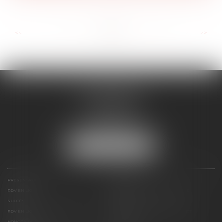
...
...
<<
<
9
10
11
12
13
14
15
>
>>
RD AVOCATS
2 rue Malesherbes
69006 LYON
Tél :
04 72 69 14 63
Mail :
cabinet@rdavocats.com
NOUS LOCALISER
PRÉSENTATION
COMPÉTENCES
RDV EN LIGNE
ARTICLES, PUBLICATIONS ET PRESSE
SUCCÈS
CONTACT
RDV EN LIGNE AVEC MAÎTRE DANDAN
RDV EN LIGNE AVEC MAÎTRE SCHMIDT
HONORAIRES
PLAN DU SITE