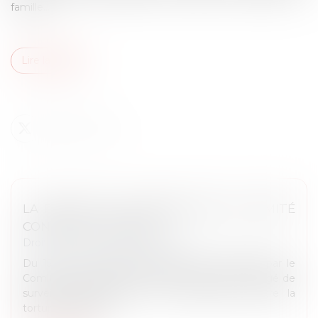
famille...
Lire la suite
LA FRANCE EST EXAMINÉE PAR LE COMITÉ
CONTRE LA TORTURE
Droit des libertés fondamentales
Du 15 au 17 avril 2025, la France est examinée par le
Comité contre la torture des Nations Unies chargé de
surveiller l’application de la Convention contre la
torture et autres...