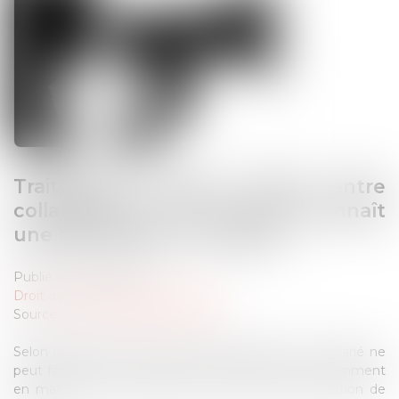
Traitement salarial inégal entre
collaborateurs : la Cour reconnaît
une discrimination familiale
Publié le :
23/04/2025
Droit des libertés fondamentales
Source :
www.lemag-juridique.com
Selon l’article L 1132-1 du Code du travail, aucun salarié ne
peut faire l’objet d’une mesure discriminatoire, notamment
en matière de rémunération, en raison de sa situation de