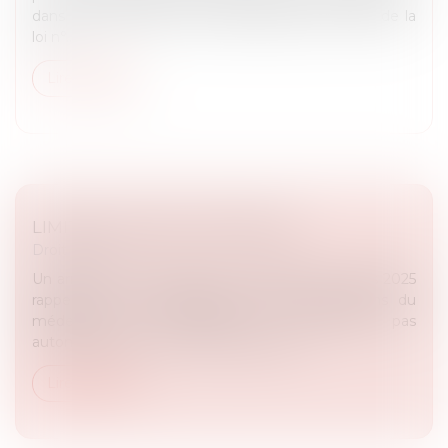
dans le temps des nouvelles dispositions issues de la
loi n°...
Lire la suite
LIMITES AU DROIT DE RETRAIT
Droit public
Un arrêt du Conseil d’État n° 470052 du 21 mars 2025
rappelle que le non-respect des préconisations du
médecin de prévention ne constitue pas
automatiquement un motif raisonnabl...
Lire la suite