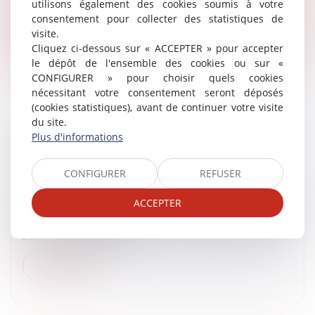
utilisons également des cookies soumis à votre
propriétaires cherchent...
consentement pour collecter des statistiques de
visite.
Lire la suite
Cliquez ci-dessous sur « ACCEPTER » pour accepter
le dépôt de l'ensemble des cookies ou sur «
CONFIGURER » pour choisir quels cookies
nécessitant votre consentement seront déposés
(cookies statistiques), avant de continuer votre visite
du site.
Plus d'informations
BUDGET 2025 : QU’EST-CE QUE LE PROJET
DE LOI DE FINANCES SPÉCIALE ?
Droit public
CONFIGURER
REFUSER
Lors de son intervention télévisée du jeudi 5 décembre
ACCEPTER
2024, Emmanuel Macron a annoncé le dépôt d’un
projet de « loi spéciale » pour reconduire le budget
2024 jusqu’à l’adoption...
Lire la suite