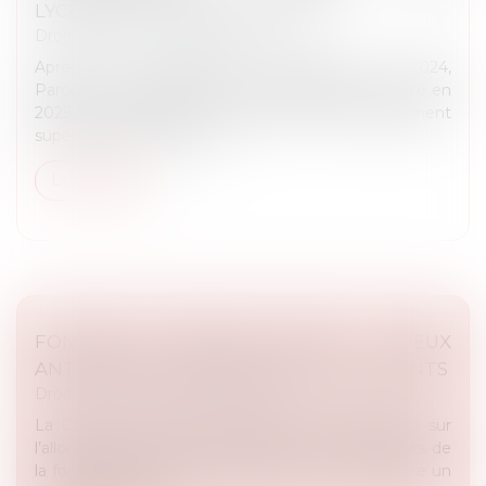
LYCÉENS ET DE LEUR FAMILLE
Droit public
/
Droit administratif
Après les améliorations introduites en 2024,
Parcoursup franchit une nouvelle étape importante en
2025, sous l’impulsion du ministère de l’Enseignement
supérieur et de la Recher...
Lire la suite
FONCTION PUBLIQUE D'ÉTAT : MIEUX
ANTICIPER LE VIEILLISSEMENT DES AGENTS
Droit public
/
Droit administratif
La Cour des comptes a publié ses observations sur
l’allongement de la vie professionnelle des agents de
la fonction publique d'État (FPE). La Cour constate un