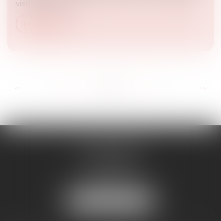
vieillissement glo...
Lire la suite
...
...
<<
<
38
39
40
41
42
43
44
>
>>
RD AVOCATS
2 rue Malesherbes
69006 LYON
Tél :
04 72 69 14 63
Mail :
cabinet@rdavocats.com
NOUS LOCALISER