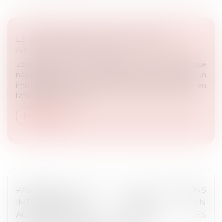
LE CHANGEMENT DE DESTINATION
Article du cabinet
/
Urbanisme
Lorsqu’un permis de construire est délivré, il précise
nécessairement la destination pour laquelle un
immeuble est construit. Une destination consiste en
l’affectation qui est d...
Lire la suite
PARCOURSUP 2025 : DES ÉVOLUTIONS
IMPORTANTES POUR UN
ACCOMPAGNEMENT RENFORCÉ DES