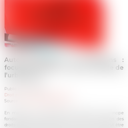
Auto-incrimination et infractions :
focus sur l’article L. 480-1 du Code de
l’urbanisme
Publié le :
20/12/2024
Droit public
/
Droit de l'urbanisme
Source :
www.lemag-juridique.com
En matière de constatation des infractions, un principe
fondamental découle de l’article 9 de la Déclaration des
droits de l’homme et du citoyen de 1789 : nul ne peut être