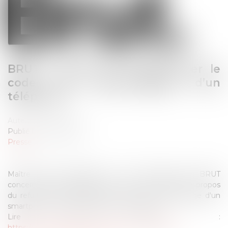
BRUT : Refus de communiquer le
code de déverrouillage d’un
téléphone
Auteur : Rémy Dandan
Publié le :
08/11/2022
Presse
Maître Rémy DANDAN a été interrogé par BRUT
concernant une décision de la Cour de cassation à propos
du refus de communiquer le code de dévérouillage d'un
smartphone qui peut constituer un délit.
Lire la vidéo :
https://www.instagram.com/reel/CktoU3YAK8E/?