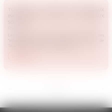
TOULOUSE : QUI SONT CES NOUVEAUX
INFLUENCEURS STARS DES RÉSEAUX
SOCIAUX
Presse
La dépêche du midi a dressé un portrait des
"influenceurs stars des réseaux sociaux" venant de
Toulouse, et Maître Rémy DANDAN a eu...
Lire la suite
...
<<
<
71
72
73
74
75
76
77
>
>>