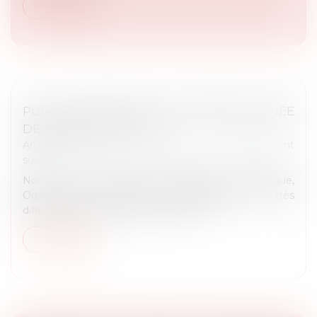
Lire la suite
PUIS-JE REDOUBLER MA PREMIÈRE ANNÉE
DE PASS OU DE L. AS 1 ?
Article du cabinet
/
Éducation et enseignement
supérieur
Non ! La filière MMOPK (Médecine, Maïeutique,
Odontologie, Pharmacie, Kinésithérapie) est très
difficile d’accès et le rôle de « Tamis »...
Lire la suite