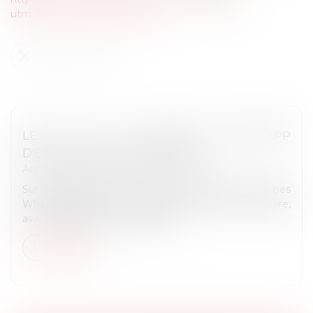
utm_source=ig_web_copy_link
LES IEJ ET GROUPES WHATSAPP
D'ENTRAIDE DÉDIÉS AU CRFPA
Article du cabinet
/
CRFPA et CAPA
Sur cette page, vous trouverez d'abord les groupes
WhatsApp dédiés à l'entraide, matière par matière,
avant de retrouver les groupes...
Lire la suite