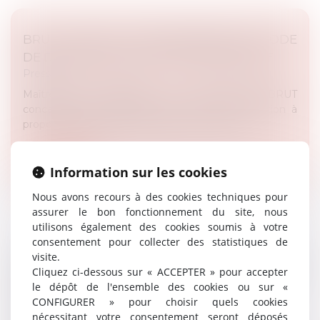
BRUT : REFUS DE COMMUNIQUER LE CODE
DE DÉVERROUILLAGE D’UN TÉLÉPHONE
Presse
Maître Rémy DANDAN a été interrogé par BRUT
concernant une décision de la Cour de cassation à
propos du refus de communiquer le code de...
Lire la suite
Information sur les cookies
Nous avons recours à des cookies techniques pour
assurer le bon fonctionnement du site, nous
utilisons également des cookies soumis à votre
consentement pour collecter des statistiques de
visite.
APRÈS LE TRAUMATISME PARCOURSUP,
Cliquez ci-dessous sur « ACCEPTER » pour accepter
L’APPRÉHENSION DE « TROUVER MON
le dépôt de l'ensemble des cookies ou sur «
MASTER »
CONFIGURER » pour choisir quels cookies
Presse
nécessitant votre consentement seront déposés