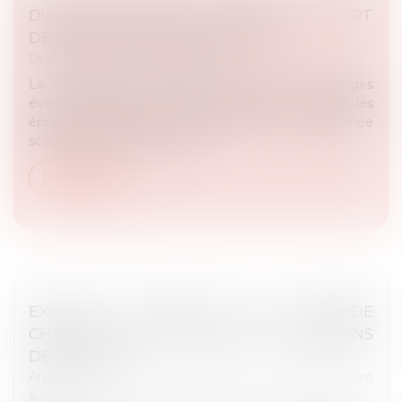
DIPLÔME NATIONAL DU BREVET : LA PART
DE CONTRÔLE CONTINU ÉVOLUE
Droit public
/
Droit administratif
La méthode de notation du brevet des collèges
évolue à compter de la prochaine session, dont les
épreuves finales sont organisées à la fin de l’année
scolaire 2025-2026. La part...
Lire la suite
EXISTE-T-IL UN DROIT À LA « SECONDE
CHANCE » EN CAS D’ÉCHEC AUX EXAMENS
DE LICENCE ?
Article du cabinet
/
Éducation et enseignement
supérieur