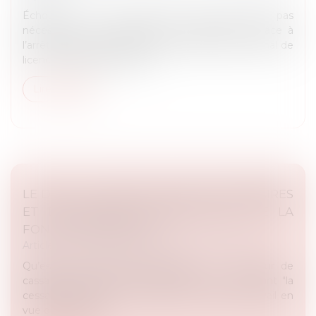
Échouer à un examen de licence n’est pas
nécessairement synonyme d’échec définitif. Grâce à
l’arrêté du 30 juillet 2018 relatif au diplôme national de
licence, chaque étudiant b...
Lire la suite
LE DROIT DE GRÈVE DES FONCTIONNAIRES
ET DES AGENTS CONTRACTUELS DE LA
FONCTION PUBLIQUE
Article du cabinet
/
Droit de la fonction publique
Qu’est ce que le droit de grève ? La Cour de
cassation a défini le droit de grève comme étant "la
cessation collective, concertée et totale du travail en
vue de présenter...