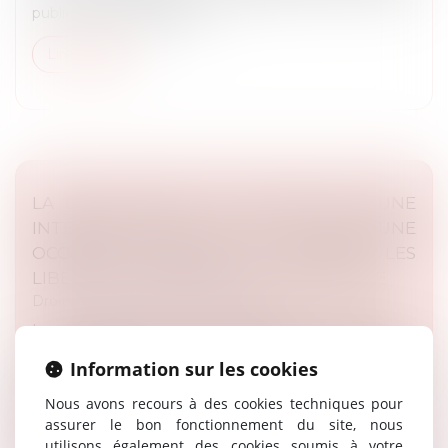
publics. Il pose également...
Lire la suite
LA CEDH REFUSE DE STATUER SUR UNE
INTERDICTION DE CULTE ET RATE UNE
OCCASION MAJEURE DE DÉFENDRE LES
LIBERTÉS FONDAMENTALES EN EUROPE
Droit des libertés fondamentales
Le cas portant sur les interdictions de culte en
Slovaquie pendant le Covid avait été soumis à la Cour
Information sur les cookies
par un ancien envoyé spécial de l’UE pour la liberté de
religion et de cro...
Nous avons recours à des cookies techniques pour
assurer le bon fonctionnement du site, nous
Lire la suite
utilisons également des cookies soumis à votre