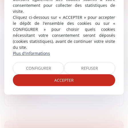
consentement pour collecter des statistiques de
visite.
Cliquez ci-dessous sur « ACCEPTER » pour accepter
le dépôt de l'ensemble des cookies ou sur «
CONFIGURER » pour choisir quels cookies
nécessitant votre consentement seront déposés
ILLÉGALITÉ DE L’ÉLOIGNEMENT D’UN
(cookies statistiques), avant de continuer votre visite
FRANÇAIS SUR LE FONDEMENT DU CEDESA
du site.
Article du cabinet
/
Droit administratif et procédure
Plus d'informations
Un français, même titulaire d’une double nationalité, ne
peut pas être expulsé sur le fondement des
CONFIGURER
REFUSER
dispositions du code de l’entrée et du séjour des
étrangers et du droit d’asi...
ACCEPTER
Lire la suite