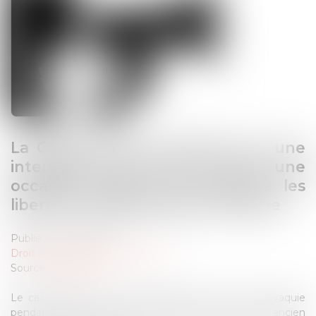
La CEDH refuse de statuer sur une
interdiction de culte et rate une
occasion majeure de défendre les
libertés fondamentales en Europe
Publié le :
24/09/2025
Droit des libertés fondamentales
Source :
atlantico.fr
Le cas portant sur les interdictions de culte en Slovaquie
pendant le Covid avait été soumis à la Cour par un ancien