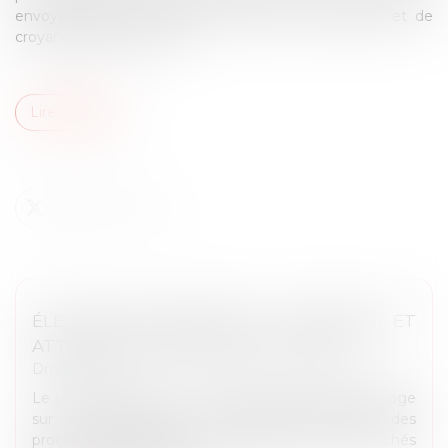
envoyé spécial de l’UE pour la liberté de religion et de
croyance dans le monde...
Lire la suite
ÉLECTIONS MUNICIPALES : PASSATION ET
ATTRIBUTION DES MARCHÉS PUBLICS
Droit public
Le renouvellement des conseils municipaux interroge
sur la question de la légalité temporelle des
procédures de passation et d’attribution des marchés