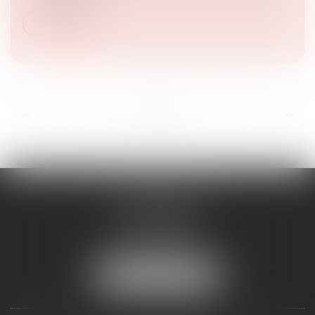
Lire la suite
...
...
<<
<
12
13
14
15
16
17
18
>
>>
RD AVOCATS
2 rue Malesherbes
69006 LYON
Tél :
04 72 69 14 63
Mail :
cabinet@rdavocats.com
NOUS LOCALISER