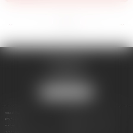
...
...
<<
<
11
12
13
14
15
16
17
>
>>
RD AVOCATS
2 rue Malesherbes
69006 LYON
Tél :
04 72 69 14 63
Mail :
cabinet@rdavocats.com
NOUS LOCALISER
PRÉSENTATION
COMPÉTENCES
RDV EN LIGNE
ARTICLES, PUBLICATIONS ET PRESSE
SUCCÈS
CONTACT
RDV EN LIGNE AVEC MAÎTRE DANDAN
RDV EN LIGNE AVEC MAÎTRE SCHMIDT