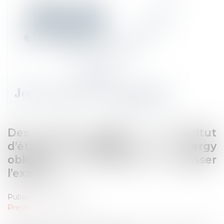
Des copies égarées à l’Institut
d’études judiciaires de Cergy
obligent des étudiants à repasser
l’examen
Publié le :
04/10/2025
Presse