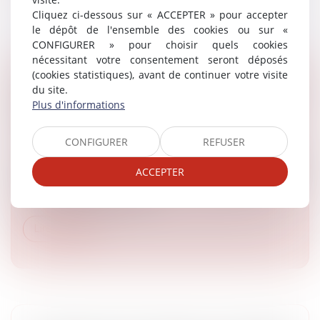
Cliquez ci-dessous sur « ACCEPTER » pour accepter
le dépôt de l'ensemble des cookies ou sur «
CONFIGURER » pour choisir quels cookies
nécessitant votre consentement seront déposés
(cookies statistiques), avant de continuer votre visite
FOUILLES INTÉGRALES SYSTÉMATIQUES ET
du site.
INTERDICTION DES TRAITEMENTS
Plus d'informations
INHUMAINS ET DÉGRADANTS
Article du cabinet
/
Droits et libertés fondamentales
CONFIGURER
REFUSER
Le Conseil d’Etat enjoint le centre pénitentiaire de
Troyes-Lavau de prendre sans délai toutes mesures
ACCEPTER
nécessaires pour que M. A... B... cesse de faire
systématiquement l'objet...
Lire la suite