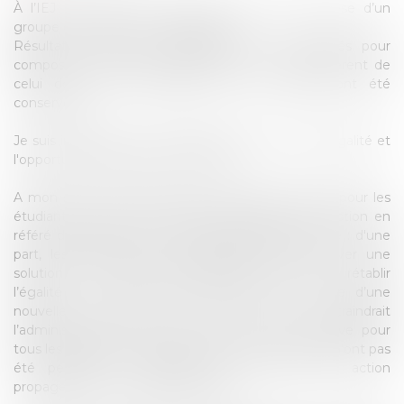
À l’IEJ de Cergy, les copies de note de synthèse d’un
groupe d’étudiants ont été égarées.
Résultat : seuls ces étudiants sont reconvoqués pour
composer à nouveau, cette fois sur un sujet différent de
celui des autres candidats dont les copies ont été
conservées.
Je suis interrogé sur l'éventualité d'une rupture d'égalité et
l'opportunité d'une action en référé.
A mon sens, cette situation, aussi injuste soit-elle pour les
étudiants concernés, ne paraît pas justifier une action en
référé d’urgence pour éviter de repasser l'épreuve : d'une
part, les copies ayant été perdues, il faut trouver une
solution pour noter les candidatis. D'autre part, « rétablir
l’égalité » ne permettrait pas d’éviter la tenue d’une
nouvelle épreuve. Au mieux, cela contraindrait
l’administration à organiser cette seconde épreuve pour
tous les candidats, y compris ceux dont les copies n’ont pas
été perdues. Il m'apparait donc qu'une telle action
propagerait le sentiment d'injustice.