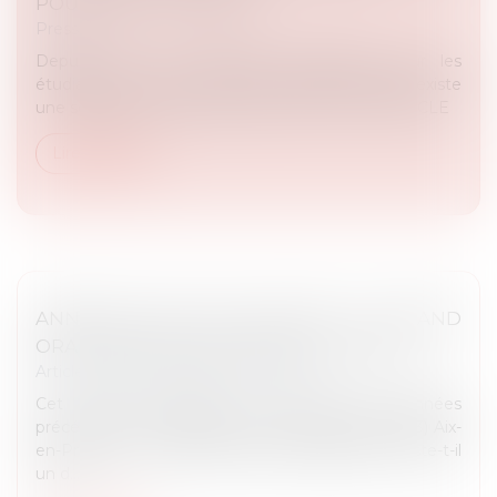
POURSUITE D’ÉTUDES »
Presse
Depuis 2017, les conditions d'admission pour les
étudiants de master sont plus strictes. Mais il existe
une solution pour réévaluer les refus. LIRE L'ARTICLE
Lire la suite
ANNALES 2024 DES SUJETS DU GRAND
ORAL (EXPOSÉ-DISCUSSION) DU CRFPA
Article du cabinet
/
CRFPA et CAPA
Cet article complète les années des années
précédentes (annales 2021 -2022 et annales 2023) Aix-
en-Provence Sujets Questions subsidiaires Existe-t-il
un d...