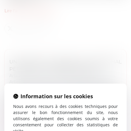
Lire l'article en cliquant ici
UNE MESSE EN HOMMAGE AU MARÉCHAL
PÉTAIN EST AUTORISÉE À VERDUN
Article du cabinet
/
Droits et libertés fondamentales
Article du cabinet
/
Droit administratif et procédure
Le juge des référés du TA suspend l’exécution de
Information sur les cookies
l’arrêté du maire de Verdun interdisant une messe en
hommage au maréchal Pétain (TA Nancy, 14
Nous avons recours à des cookies techniques pour
novembre 2025, Association pour dé...
assurer le bon fonctionnement du site, nous
utilisons également des cookies soumis à votre
Lire la suite
consentement pour collecter des statistiques de
visite.