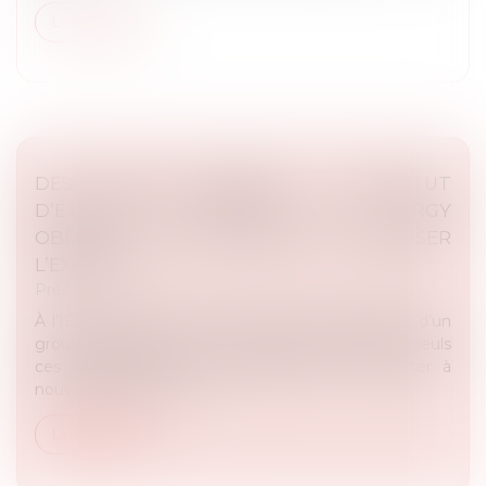
Lire la suite
DES COPIES ÉGARÉES À L’INSTITUT
D’ÉTUDES JUDICIAIRES DE CERGY
OBLIGENT DES ÉTUDIANTS À REPASSER
L’EXAMEN
Presse
À l’IEJ de Cergy, les copies de note de synthèse d’un
groupe d’étudiants ont été égarées. Résultat : seuls
ces étudiants sont reconvoqués pour composer à
nouveau, cette fois su...
Lire la suite