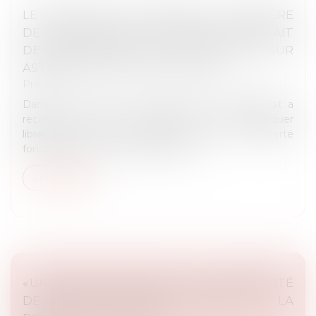
LE CONSEIL D’ÉTAT ENJOINT AU MINISTÈRE
DE L’INTÉRIEUR DE SUPPRIMER LE FORFAIT
DE DÉPLACEMENT EN CAS DE RAPPEL SUR
ASTREINTE POUR LES POLICIERS
Presse
Dans un arrêt du 14 juin dernier, le Conseil d’État a
reconnu le droit des détenus de communiquer
librement avec leur avocat comme une liberté
fondamentale et invocable devant l...
Lire la suite
« UN ÉTUDIANT RETOQUÉ A LA POSSIBILITÉ
DE FAIRE VALOIR SON DROIT À LA