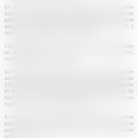
En revanche, la question de l’indemnisation du préjudice
subi par les étudiants reste pleinement ouverte. Sur ce
point, une ordonnance du juge des référés du tribunal
administratif est particulièrement éclairante (TA Paris, réf., 5
décembre 2003, Mlle Abou, n° 0309910/7).
Le juge des référés avait reconnu qu’une université engage
sa responsabilité en cas de perte de copies d’examen,
constitutive d’une faute de service.
Sur le fondement de l’article R. 514-1 du code de justice
administrative, il avait accordé à l’étudiante une provision de
2 500 € au titre des troubles dans les conditions d’existence
et de la perte de chance, ainsi que 1 000 € au titre de
l’article L. 761-1 CJA. Mais dans de telles circonstances,
l'urgence est-elle vraiment l'indemnisation ?
En revanche, la demande de provision fondée sur le délai
jugé trop court pour repasser l’examen avait été rejetée, le
juge estimant que l’université avait prévenu l’intéressée
suffisamment tôt.