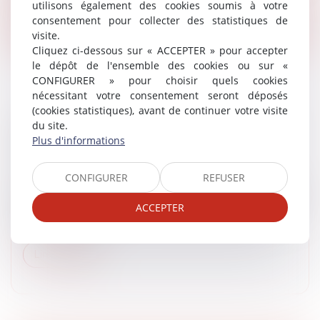
utilisons également des cookies soumis à votre
Lire la suite
consentement pour collecter des statistiques de
visite.
Cliquez ci-dessous sur « ACCEPTER » pour accepter
le dépôt de l'ensemble des cookies ou sur «
CONFIGURER » pour choisir quels cookies
nécessitant votre consentement seront déposés
(cookies statistiques), avant de continuer votre visite
SANCTION POUR UNE TENTATIVE DE
du site.
Plus d'informations
SUICIDE ? LE JUGE ANNULE
Article du cabinet
/
Droit administratif et procédure
CONFIGURER
REFUSER
Le tribunal administratif de Paris annule la décision par
laquelle le directeur interrégional des services
ACCEPTER
pénitentiaires de Paris a confirmé la sanction de 14
jours de cellule...
Lire la suite