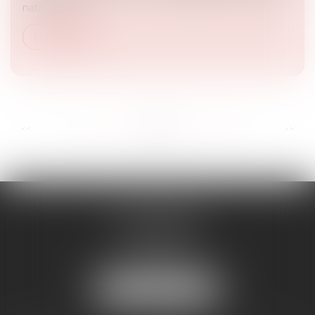
nationale des...
Lire la suite
...
...
<<
<
50
51
52
53
54
55
56
>
>>
RD AVOCATS
2 rue Malesherbes
69006 LYON
Tél :
04 72 69 14 63
Mail :
cabinet@rdavocats.com
NOUS LOCALISER