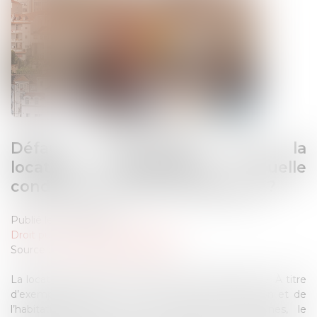
Défaut d’autorisation pour la
location saisonnière : quelle
condamnation pour les bailleurs ?
Publié le :
29/08/2024
Droit public
/
Droit de l'urbanisme
Source :
www.lemag-juridique.com
La location saisonnière est fortement réglementée. À titre
d’exemple, l’article L. 631-7 Code de la construction et de
l’habitation prévoit que, dans certaines communes, le