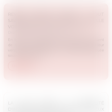
REVENU MINIMUM ÉTUDIANT : TOUT
SAVOIR SUR CETTE AIDE À LAQUELLE
VOTRE ENFANT A PEUT-ÊTRE DROIT
Droit public
/
Droit administratif
En France, une dizaine de municipalités se proposent
de soutenir financièrement leurs étudiants en leur
versant un revenu minimum. Cette aide est attribuée
sous condition de rev...
Lire la suite
LA CJUE ADMET LA POSSIBILITÉ
D'INTERDIRE LE PORT DE SIGNES RELIGIEUX