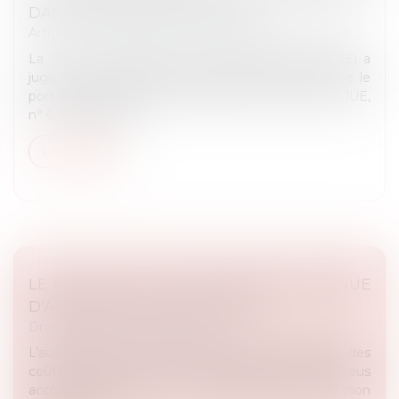
DANS LES ADMINISTRATIONS
Article du cabinet
/
Droits et libertés fondamentales
La Cour de Justice de l’Union Européenne (CJUE) a
jugé qu'une administration publique peut interdire le
port de tels signes à l’ensemble de ses agents (CJUE,
n° C-148/22, Arrêt...
Lire la suite
LE COÛT DE LA VIE ÉTUDIANTE CONTINUE
D’AUGMENTER, SELON L’UNEF
Droit public
/
Droit administratif
L’augmentation des frais d’inscription universitaire, des
coûts de l’énergie et des loyers des résidences Crous
accroît le coût de la vie étudiante, alerte l’Union