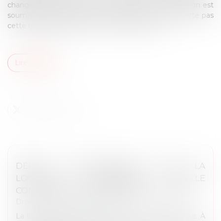
changement d'usage des locaux destinés à l'habitation est
soumis à autorisation. Toute personne qui ne respecte pas
cette obligation s’expose à une amende civile...
Lire la suite
DÉFAUT D’AUTORISATION POUR LA
LOCATION SAISONNIÈRE : QUELLE
CONDAMNATION POUR LES BAILLEURS ?
Droit public
/
Droit de l'urbanisme
La location saisonnière est fortement réglementée. À