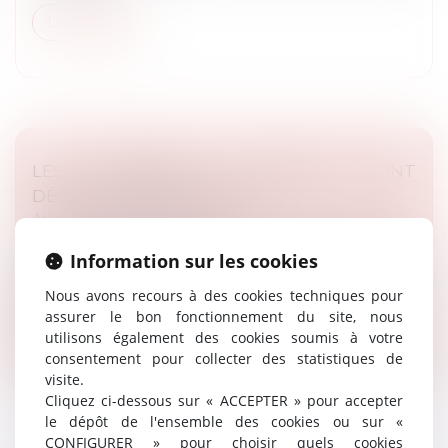
Lire la suite
LES TERRASSES CHAUFFÉES SONT
DÉSORMAIS INTERDITES !
Article du cabinet
/
Urbanisme
Les terrasses chauffées, c'est fini ! ​ En effet, l’article 181
Information sur les cookies
de la loi climat et résilience du 22 aout 2021 a ajouté un
article au...
Nous avons recours à des cookies techniques pour
assurer le bon fonctionnement du site, nous
Lire la suite
utilisons également des cookies soumis à votre
consentement pour collecter des statistiques de
visite.
Cliquez ci-dessous sur « ACCEPTER » pour accepter
le dépôt de l'ensemble des cookies ou sur «
CONFIGURER » pour choisir quels cookies