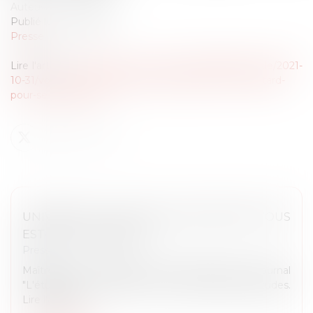
Auteur : Rémy Dandan
Publié le :
31/10/2021
Presse
Lire l'article :
https://www.lest-eclair.fr/id306829/article/2021-
10-31/vos-droits-au-depart-de-lentreprise-il-est-trop-tard-
pour-se-plaindre-de
UNIVERSITÉ : UNE PLACE EN MASTER VOUS
EST-ELLE GARANTIE ?
Presse
Maître Rémy DANDAN a été interrogé par le journal
"L'étudiant" concernant le droit à la poursuite d'études.
Lire l'article :...