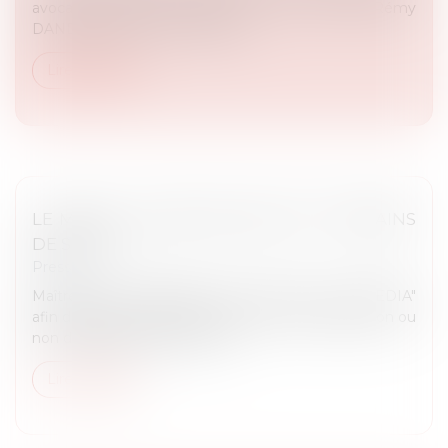
avocats inscrits au barreau de Lyon, Maître Rémy
DANDAN a publié une tribunal...
Lire la suite
LE MEDIA - SIGNES RELIGIEUX ET TERRAINS
DE SPORT
Presse
Maître Rémy DANDAN a été invité par "LE MEDIA"
afin d'apporter des éclaircissements sur l'application ou
non du principe de laïcité sur...
Lire la suite