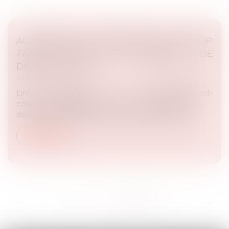
AU DÉPART DE L’ENTREPRISE, IL EST TROP
TARD POUR SE PLAINDRE DE
DISCRIMINATION
Presse
Lire l'article : https://www.lest-
eclair.fr/id306829/article/2021-10-31/vos-droits-au-
depart-de-lentreprise-il-est-trop-tard-pour-se-plai...
Lire la suite
...
<<
<
71
72
73
74
75
76
77
>
>>