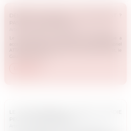
DÉMISSION ACCEPTÉE ! ET MAINTENANT ?
PAS DE GOUVERNEMENT ?
Article du cabinet
/
Droit administratif et procédure
Le 16 juillet 2024, le Président de la République a
accepté la démission de son Premier Ministre Gabriel
ATTAL. Au nom du principe de continuité de l’Etat, le
Gouvernement de...
Lire la suite
LE FONCTIONNAIRE EN ARRÊT MALADIE
PEUT-IL ÊTRE SUSPENDU ?
Article du cabinet
/
Droit de la fonction publique