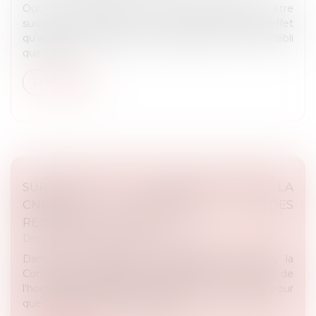
Oui, le fonctionnaire en arrêt maladie peut être
suspendu. Toutefois cette suspension ne prendra effet
qu’au retour de l’agent. Plus précisément, il est établi
que lorsqu...
Lire la suite
SURVEILLANCE DE L'ESPACE PUBLIC: LA
CNCDH FORMULE DES
RECOMMANDATIONS
Droit des libertés fondamentales
Dans un avis adopté à l'unanimité le 20 juin, la
Commission nationale consultative des droits de
l'homme (CNCDH) formule 20 recommandations pour
que l’encadrement des dispositif...