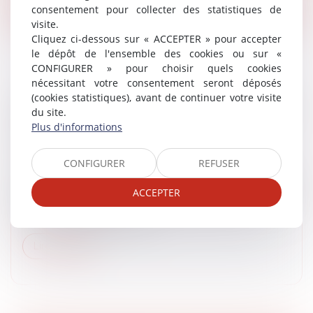
consentement pour collecter des statistiques de
visite.
Cliquez ci-dessous sur « ACCEPTER » pour accepter
le dépôt de l'ensemble des cookies ou sur «
CONFIGURER » pour choisir quels cookies
nécessitant votre consentement seront déposés
(cookies statistiques), avant de continuer votre visite
URBANISME ET ENVIRONNEMENT : DROIT
du site.
DE PRÉEMPTION ET RECUL DU TRAIT DE
Plus d'informations
CÔTE
Droit public
/
Droit de l'urbanisme
CONFIGURER
REFUSER
La loi Climat et résilience a créé un nouveau droit de
préemption pour les communes et les EPCI,
ACCEPTER
notamment les communes concernées par le recul du
trait de côte (article 244 de...
Lire la suite