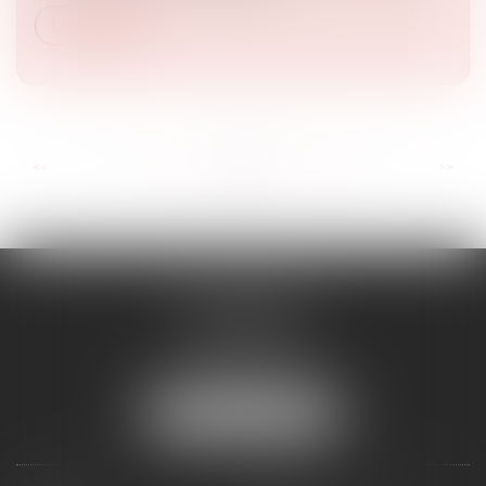
Lire la suite
...
...
<<
<
53
54
55
56
57
58
59
>
>>
RD AVOCATS
2 rue Malesherbes
69006 LYON
Tél :
04 72 69 14 63
Mail :
cabinet@rdavocats.com
NOUS LOCALISER