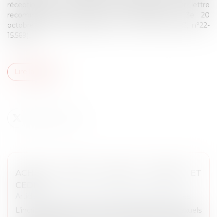
réception, par le greffe, de l’appel adressé par lettre
recommandée avec accusé de réception (Civ, 3e. 20
octobre 1981, n°80-70.328 et Civ, 3e. 22 juin 2023, n°22-
15.569)...
Lire la suite
ACHATS D'ACTES SEXUELS, FRANCE ET
CEDH
Article du cabinet
/
Droits et libertés fondamentales
L’incrimination par la France de l’achat d’actes sexuels