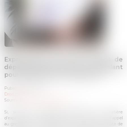
Expropriation : quel est le point de
départ du délai accordé à l’appelant
pour déposer ses conclusions ?
Publié le :
25/07/2024
Droit public
Source :
www.lemag-juridique.com
Si, selon une jurisprudence constante, en matière
d’expropriation, le délai pour déposer un mémoire d'appel
au greffe de la Cour d'appel court à compter de la date de