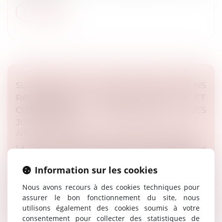
Lire la suite
SURCHARGE DES JURIDICTIONS, DÉLAIS
RAISONNABLES, DÉNI DE JUSTICE ET
COMPÉTENCE TERRITORIALE DES
JURIDICTIONS
Article du cabinet
/
Droits et libertés fondamentales
La Cour de cassation a jugé que la surcharge d’une
juridiction ne justifie pas le choix des justiciables
Information sur les cookies
d’opter pour une autre juridiction que celle qui est
territorialement co...
Nous avons recours à des cookies techniques pour
assurer le bon fonctionnement du site, nous
Lire la suite
utilisons également des cookies soumis à votre
consentement pour collecter des statistiques de