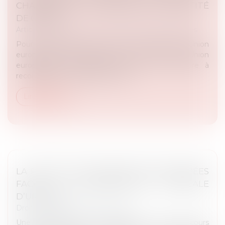
CHANGEMENT DE PRÉNOM ET D'IDENTITÉ
DE GENRE
Article du cabinet
/
Droits et libertés fondamentales
Pour la première fois, la Cour de Justice de l’Union
européenne (CJUE) affirme que le droit de l'Union
européenne (UE) oblige chaque État membre à
reconnaître le changement de p...
Lire la suite
LA PRIMAUTÉ DES DIRECTIVES ANTICIPÉES
FACE À L’INTERVENTION MÉDICALE
D’URGENCE
Droit des libertés fondamentales
Une patiente, témoin de Jéhovah, a subi, au cours