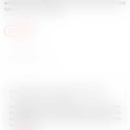
anticipées qui témoignaient de son refus de recevoir tout
type de transfusion sanguine...
Lire la suite
DÉLÉGATIONS DU CONSEIL MUNICIPAL
Droit public
/
Droit administratif
Les délégations de compétence ou de pouvoir sont
consenties par le conseil municipal au maire et à lui
seul (article L.2122-22 du Code général des collectivités
territoriales)....