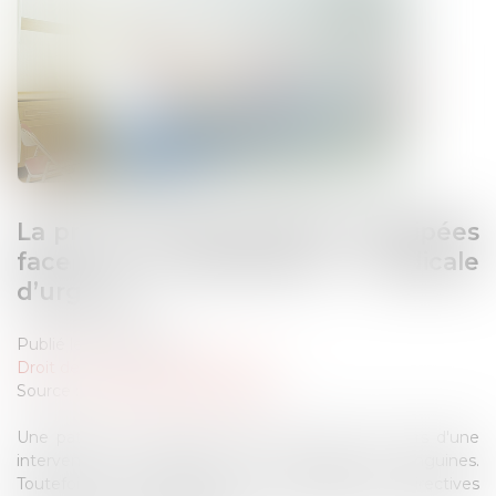
La primauté des directives anticipées
face à l’intervention médicale
d’urgence
Publié le :
04/10/2024
Droit des libertés fondamentales
Source :
www.lemag-juridique.com
Une patiente, témoin de Jéhovah, a subi, au cours d'une
intervention chirurgicale, des transfusions sanguines.
Toutefois, cette dernière avait rédigé des directives