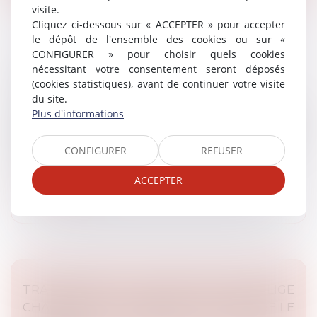
visite.
Cliquez ci-dessous sur « ACCEPTER » pour accepter
le dépôt de l'ensemble des cookies ou sur «
CONFIGURER » pour choisir quels cookies
nécessitant votre consentement seront déposés
LE DROIT DE DÉLAISSEMENT
(cookies statistiques), avant de continuer votre visite
Article du cabinet
/
Urbanisme
du site.
Il arrive que l’intérêt général puisse primer sur l’intérêt
Plus d'informations
personnel d’un justiciable. En effet, une réserve,
comme une servitude, peut être créée à son encontre
CONFIGURER
REFUSER
sur son propre...
ACCEPTER
Lire la suite
TRANSIDENTITÉ : LE DROIT DE L'UE OBLIGE
CHAQUE ÉTAT MEMBRE À RECONNAÎTRE LE