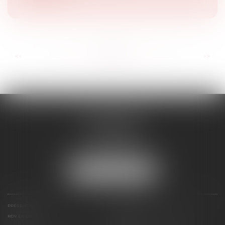
...
...
<<
<
46
47
48
49
50
51
52
>
>>
RD AVOCATS
2 rue Malesherbes
69006 LYON
Tél :
04 72 69 14 63
Mail :
cabinet@rdavocats.com
NOUS LOCALISER
PRÉSENTATION
COMPÉTENCES
RDV EN LIGNE
ARTICLES, PUBLICATIONS ET PRESSE