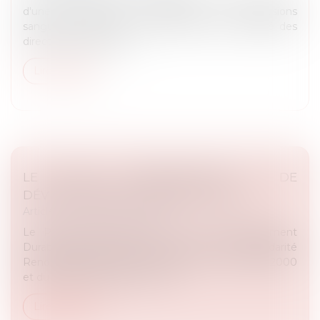
d'une intervention chirurgicale, des transfusions
sanguines. Toutefois, cette dernière avait rédigé des
directives anticipées q...
Lire la suite
LE PROJET D'AMÉNAGEMENT ET DE
DÉVELOPPEMENT DURABLE (PADD)
Article du cabinet
/
Urbanisme
Le Projet d’Aménagement et de Développement
Durable (PADD) est une création de la loi Solidarité
Renouvellement Urbain (SRU) du 13 décembre 2000
et du décret d’application du 27...
Lire la suite