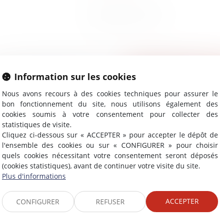
Information sur les cookies
ISTRATION N’EST
AIRBNB ET U
Nous avons recours à des cookies techniques pour assurer le
CRIPTIONS
RÉTROACTIVITÉ P
bon fonctionnement du site, nous utilisons également des
Droit public
/
Droit d
cookies soumis à votre consentement pour collecter des
statistiques de visite.
ion transmise par un
La Cour de cassatio
Cliquez ci-dessous sur « ACCEPTER » pour accepter le dépôt de
tat a précisé qu’un
tribunal judiciaire d
l'ensemble des cookies ou sur « CONFIGURER » pour choisir
 recours po...
des nouvelles dispositi
quels cookies nécessitant votre consentement seront déposés
(cookies statistiques), avant de continuer votre visite du site.
Lire la suite
Plus d'informations
ACCEPTER
CONFIGURER
REFUSER