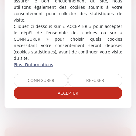
assurer le bon fonctionnement du site, nous
utilisons également des cookies soumis à votre
consentement pour collecter des statistiques de
visite.
Cliquez ci-dessous sur « ACCEPTER » pour accepter
LOI DU 16 JUIN 2025 VISANT À FACILITER LA
le dépôt de l'ensemble des cookies ou sur «
CONFIGURER » pour choisir quels cookies
TRANSFORMATION DES BUREAUX ET
nécessitant votre consentement seront déposés
AUTRES BÂTIMENTS EN LOGEMENTS
(cookies statistiques), avant de continuer votre visite
Droit public
/
Droit de l'urbanisme
du site.
Face à la crise du logement, la loi facilite la
Plus d'informations
transformation de bureaux, d'anciens bâtiments
publics ou d'autres locaux professionnels en
CONFIGURER
REFUSER
logements. Elle lève certains obstacl...
ACCEPTER
Lire la suite