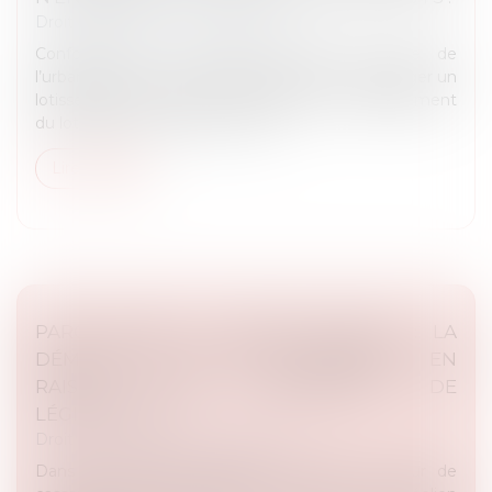
Droit public
/
Droit de l'urbanisme
Conformément à l’article R.442-7 du Code de
l’urbanisme, toute demande de permis d’aménager un
lotissement doit être accompagnée de l'engagement
du lotisseur de constituer une a...
Lire la suite
PARC ÉOLIEN ET PERMIS ANNULÉ : LA
DÉMOLITION JUGÉE INOPPOSABLE EN
RAISON D’UN CHANGEMENT DE
LÉGISLATION !
Droit public
/
Droit de l'urbanisme
Dans une décision rendue le 30 avril, la Cour de