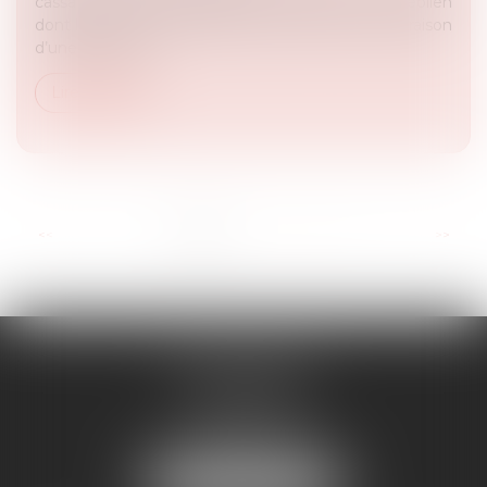
cassation écarte l’obligation de démolir un parc éolien
dont le permis de construire avait été annulé, en raison
d’une évolution...
Lire la suite
...
<<
<
1
2
3
4
5
6
7
>
>>
RD AVOCATS
2 rue Malesherbes
69006 LYON
Tél :
04 72 69 14 63
Mail :
cabinet@rdavocats.com
NOUS LOCALISER