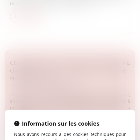
recouvrement par l’État ne peut être...
Lire la suite
CERTAINS DATACENTERS POURRONT ÊTRE
QUALIFIÉS DE « PROJETS D’INTÉRÊT
NATIONAL MAJEUR »
Droit public
/
Droit de l'urbanisme
Le projet de loi de simplification de la vie économique,
adopté le 17 juin, prévoit la possibilité de reconnaître à
un centre de données (datacenter), par décret, la
qualificati...
Information sur les cookies
Lire la suite
Nous avons recours à des cookies techniques pour