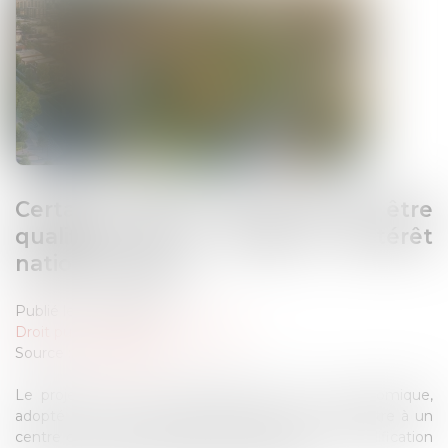
Certains datacenters pourront être
qualifiés de « projets d’intérêt
national majeur »
Publié le :
30/06/2025
Droit public
/
Droit de l'urbanisme
Source :
www.weka.fr
Le projet de loi de simplification de la vie économique,
adopté le 17 juin, prévoit la possibilité de reconnaître à un
centre de données (datacenter), par décret, la qualification