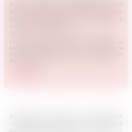
SEULS LES AGENTS AUTORISÉS PAR LE JLD
SONT HABILITÉS À PÉNÉTRER DANS LE
DOMICILE COMPRENANT DES PARTIES À
USAGE D’HABITATION !
Droit public
/
Droit de l'urbanisme
En l’espèce, à la suite du constat d’une infraction au
Code de l’urbanisme depuis la voie publique, la
commune a sollicité l’autorisation du propriétaire afin
d’accéder aux lieu...
Lire la suite
ASSOCIATION SYNDICALE ET LOTISSEMENT
: L'ABSENCE DE TRANSFERT DE PROPRIÉTÉ
N'ENTRAÎNE PAS LA NULLITÉ DES STATUTS !