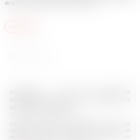
de projet d’intérêt national majeur (PINM)...
Lire la suite
URBANISME : LA COUR DE CASSATION
CONFIRME LA RIGUEUR DU RÉGIME DES
ASTREINTES PÉNALES
Droit public
/
Droit de l'urbanisme
Lorsqu’une astreinte est prononcée par le juge
répressif pour assurer l’exécution d’une mesure de
remise en état en matière d’urbanisme, son