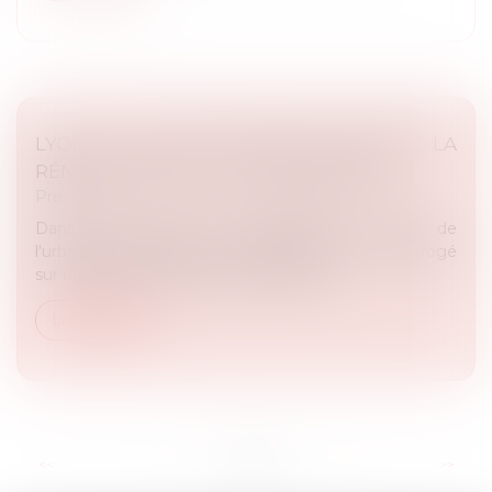
LYON 7E. DEUX PÉTITIONS CONTRE LA
RÉNOVATION DE LA FRICHE NEXANS
Presse
Dans le cadre de sa compétence en droit de
l'urbanisme, Maître Rémy DANDAN a été interrogé
sur un dossier du cabinet concernant la...
Lire la suite
...
<<
<
2
3
4
5
6
7
8
>
>>