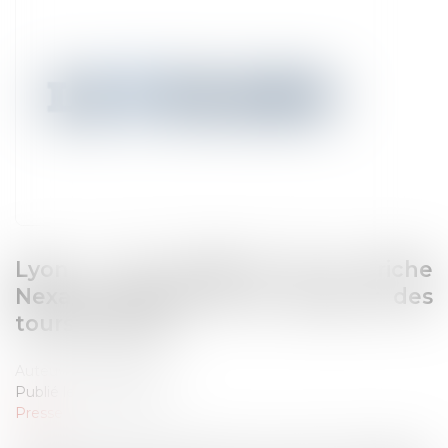
Lyon : les riverains de la friche
Nexans inquiets de la hauteur des
tours prévues
Auteur : Rémy Dandan
Publié le :
26/04/2023
Presse