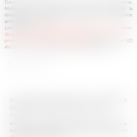
Dans le cadre de sa compétence en droit de l'urbanisme,
Maître Rémy DANDAN a été interrogé concernant la
rénovation de la friche Nexans dans le septième
arrondissement de Lyon.
Lire l'article :
https://www.lefigaro.fr/lyon/a-lyon-les-riverains-
de-la-friche-nexans-inquiets-de-la-hauteur-des-tours-
prevues-sous-leurs-fenetres-20230426
N.B. : Le cabinet RD
AVOCATS est compétent en droit de l’urbanisme.
PLATEFORME "MON MASTER" : LE DÉSARROI
DES ÉTUDIANTS SANS AFFECTATION
Presse
Maître Rémy DANDAN a pu rappeler les difficultés que
subissent les étudiants qui demandent à être admis en
première année de Master....