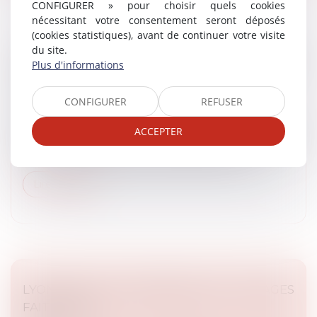
CONFIGURER » pour choisir quels cookies
nécessitant votre consentement seront déposés
(cookies statistiques), avant de continuer votre visite
du site.
LYON : LES RIVERAINS DE LA FRICHE
Plus d'informations
NEXANS INQUIETS DE LA HAUTEUR DES
TOURS PRÉVUES
CONFIGURER
REFUSER
Presse
Dans le cadre de sa compétence en droit de
ACCEPTER
l'urbanisme, Maître Rémy DANDAN a été interrogé
concernant la rénovation de la friche Nexans...
Lire la suite
LYON: UN FUTUR IMMEUBLE DE 15 ÉTAGES
FAIT DÉBAT