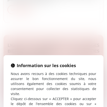
Lire la suite
LYON. TROIS IMMEUBLES DE 15 ÉTAGES
BIENTÔT CONSTRUITS : INQUIÉTUDES
DANS CE QUARTIER
Presse
Information sur les cookies
Dans le cadre de sa compétence en droit de
Nous avons recours à des cookies techniques pour
l'urbanisme, Maître Rémy DANDAN a été interrogé
assurer le bon fonctionnement du site, nous
concernant la rénovation de la friche Nexans...
utilisons également des cookies soumis à votre
consentement pour collecter des statistiques de
Lire la suite
visite.
Cliquez ci-dessous sur « ACCEPTER » pour accepter
le dépôt de l'ensemble des cookies ou sur «