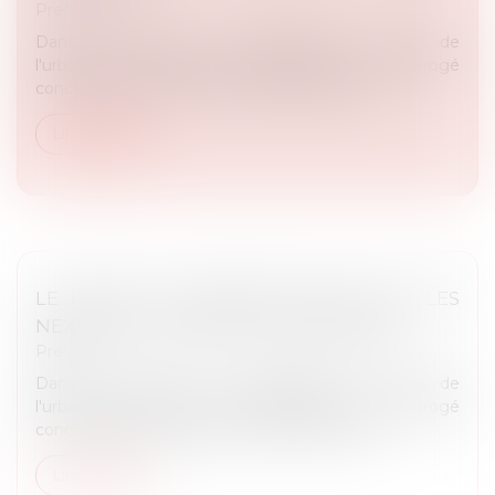
Presse
Dans le cadre de sa compétence en droit de
l'urbanisme, Maître Rémy DANDAN a été interrogé
concernant la rénovation de la friche Nexans...
Lire la suite
LE PROJET DE RÉNOVATION DES HALLES
NEXANS À LYON IRRITE LES RIVERAINS
Presse
Dans le cadre de sa compétence en droit de
l'urbanisme, Maître Rémy DANDAN a été interrogé
concernant la rénovation de la friche Nexans...
Lire la suite