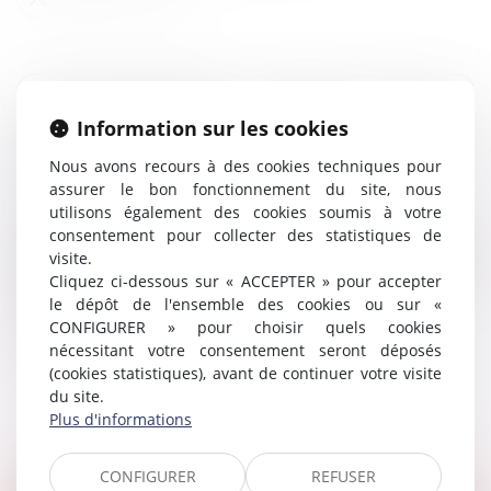
RENOUVELLEMENT D'UNE CARTE
Information sur les cookies
PROFESSIONNELLE APRÈS UN REFUS DU
Nous avons recours à des cookies techniques pour
CNAPS
assurer le bon fonctionnement du site, nous
Succès
utilisons également des cookies soumis à votre
Quel plaisir de recevoir l'appel d'un client qui vous
consentement pour collecter des statistiques de
annonce qu'il peut enfin reprendre son travail alors que
visite.
le CNAPS lui avait retiré cette possibilité ! Dans cette
Cliquez ci-dessous sur « ACCEPTER » pour accepter
affa...
le dépôt de l'ensemble des cookies ou sur «
CONFIGURER » pour choisir quels cookies
Lire la suite
nécessitant votre consentement seront déposés
(cookies statistiques), avant de continuer votre visite
du site.
Plus d'informations
CONFIGURER
REFUSER