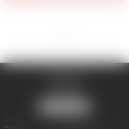
...
...
<<
<
2
3
4
5
6
7
8
>
>>
RD AVOCATS
2 rue Malesherbes
69006 LYON
Tél :
04 72 69 14 63
Mail :
cabinet@rdavocats.com
NOUS LOCALISER
PRÉSENTATION
COMPÉTENCES