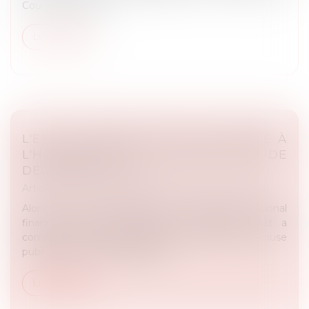
Cour Administrati...
Lire la suite
L'ETAT CONDAMNÉ POUR ATTEINTE À
L'HONNEUR ET À LA RÉPUTATION DE
DEUX MAGISTRATS
Article du cabinet
/
Droit administratif et procédure
Alors que le fonctionnement du parquet national
financier faisant l’objet d’une inspection, l’Etat a
commis une faute engageant en mettant en cause
publiquement l’éthique profes...
Lire la suite