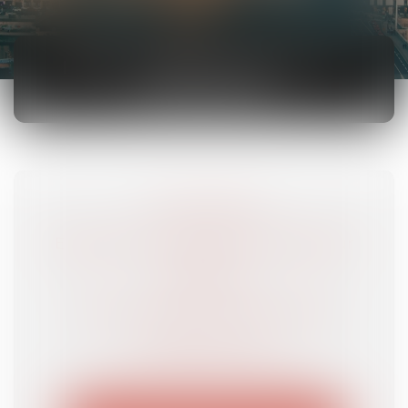
DROIT ADMINISTRATIF ET
PROCÉDURE
Tous les posts
Education et enseignement supérieur
Urbanisme
Droits et libertés fondamentales
CRFPA et CAPA
Droit de la fonction publique