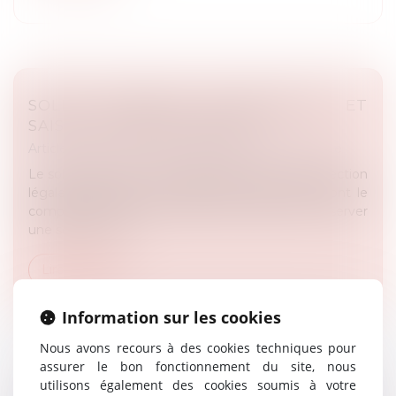
SOLDE BANCAIRE INSAISISSABLE ET
SAISIE À TIERS DÉTENTEUR
Article du cabinet
/
Droit administratif et procédure
Le solde bancaire insaisissable (SBI) est une protection
légale permettant à une personne physique, dont le
compte bancaire fait l'objet d'une saisie, de conserver
une somme min...
Lire la suite
Information sur les cookies
Nous avons recours à des cookies techniques pour
assurer le bon fonctionnement du site, nous
utilisons également des cookies soumis à votre