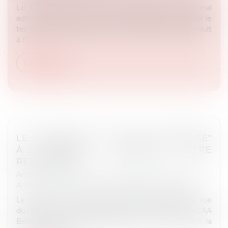
Le 6 février dernier, le juge des référés du tribunal
administratif de Melun annulait l’obligation de quitter le
territoire français (OQTF) prise par le préfet de l’Hérault
à l’...
Lire la suite
LE QUARTIER ET LA RUE "LA NÉGRESSE"
À BIARRITZ DEVRONT ÊTRE
REBAPTISÉS
Article du cabinet
/
Droits et libertés fondamentales
Article du cabinet
/
Droit administratif et procédure
Le quartier “La Négresse” de Biarritz ainsi qu’une rue
du même nom devront être rebaptisés (CAA
Bordeaux, 6 février 2025, 24BX00144). Pour ce faire, la