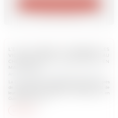
Droit administratif et procédure
Droit des étrangers
L’ETAT CONDAMNÉ À INDEMNISER LES
VICTIMES AYANT ÉTÉ EXPOSÉES AU
CHLORDÉCONE EN GUADELOUPE ET EN
MARTINIQUE
Article du cabinet
/
Droit administratif et procédure
La Cour administrative d’appel de Paris saisie par près
de 1300 personnes demandant réparation du fait de
leur exposition au chlordécone en Martinique et en
Guadeloupe, a jugé q...
Lire la suite