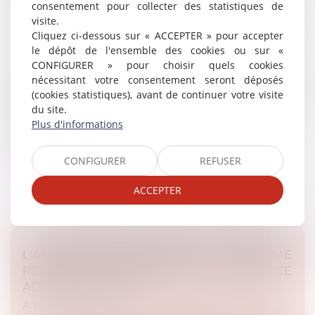
L’ETAT CONDAMNÉ À LA RÉPARATION
consentement pour collecter des statistiques de
DES PRÉJUDICES DU FAIT DE LA MORT
visite.
Cliquez ci-dessous sur « ACCEPTER » pour accepter
DU DÉTENU YVAN COLONNA
le dépôt de l'ensemble des cookies ou sur «
Article du cabinet
/
Droit administratif et procédure
CONFIGURER » pour choisir quels cookies
L’Etat a été condamné à indemniser l’épouse d’Yvan
nécessitant votre consentement seront déposés
COLONNA et ses ayants droits de la somme de 75
(cookies statistiques), avant de continuer votre visite
000 euros réparant les préjudices subis du fait d’une
du site.
agression ayant entraîné...
Plus d'informations
Lire la suite
CONFIGURER
REFUSER
ACCEPTER
L'AFFAIRE "DOUALEMN" ET L'ILLÉGITIME
REMISE EN QUESTION DE LA JUSTICE
ADMINISTRATIVE
Article du cabinet
/
Droit administratif et procédure